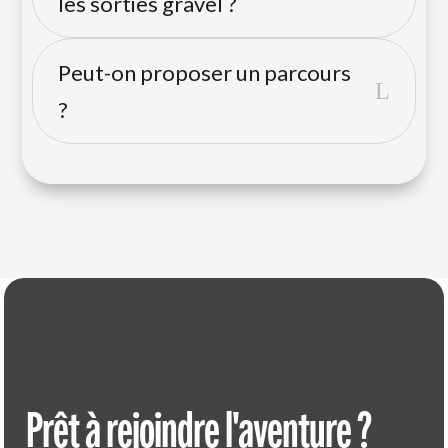
les sorties gravel ?
Certains événements spéciaux (dîners de
groupe, sorties avec guide extérieur,
Un vélo gravel ou VTT est recommandé.
Peut-on proposer un parcours
week-ends) peuvent faire l'objet d'une
L
Prévoyez un casque, des chambre à air de
?
participation symbolique, toujours
rechange, une pompe, des barres
communiquée à l'avance.
énergétiques et des vêtements adaptés à
Bien sûr ! Nous sommes toujours
la météo. Nos encadrants partent
preneurs d'idées de parcours. Envoyez-
toujours avec du matériel de dépannage.
nous votre trace Komoot ou Strava, et si
elle correspond à notre calendrier et nos
critères de sécurité, nous l'intégrerons à
notre planning.
Prêt à rejoindre l'aventure ?