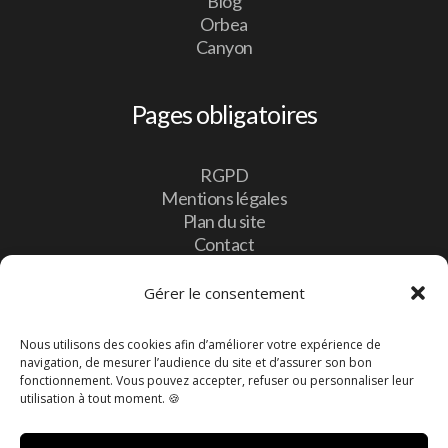
Blog
Orbea
Canyon
Pages obligatoires
RGPD
Mentions légales
Plan du site
Contact
Gérer le consentement
Contact
Nous utilisons des cookies afin d’améliorer votre expérience de
navigation, de mesurer l’audience du site et d’assurer son bon

10, Lotissement Vulcalux 8399 Windhof,
fonctionnement. Vous pouvez accepter, refuser ou personnaliser leur
Luxembourg
utilisation à tout moment. 🍪

info@bebike.lu