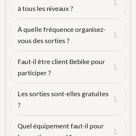
L
à tous les niveaux ?
Oui, absolument. Nous proposons des
À quelle fréquence organisez-
L
sorties Route (niveaux 2, 3, 4) et des
vous des sorties ?
sorties Découverte spécialement
conçues pour les débutants ou ceux qui
Nous organisons au minimum une sortie
Faut-il être client Bebike pour
reviennent au vélo. Chaque sortie précise
L
par semaine tout au long de l'année. En
participer ?
son niveau et sa distance à l'avance.
saison (mars à octobre), nous multiplions
les événements : sorties route, gravel,
Non ! Nos sorties sont ouvertes à tous
Les sorties sont-elles gratuites
nocturnes et événements spéciaux
L
les cyclistes, qu'ils soient clients ou non.
?
comme le Velosummer.
Venez avec votre propre vélo, peu
importe la marque ou l'enseigne où vous
La grande majorité de nos sorties
Quel équipement faut-il pour
l'avez acheté.
L
régulières sont totalement gratuites.