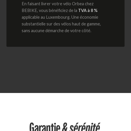
En faisant livrer votre vélo Orbea chez
BEBIKE, vous bénéficiez de la
TVA à 8 %
applicable au Luxembourg. Une économie
substantielle sur des vélos haut de gamme,
sans aucune démarche de votre côté.
Garantie
& sérénité.