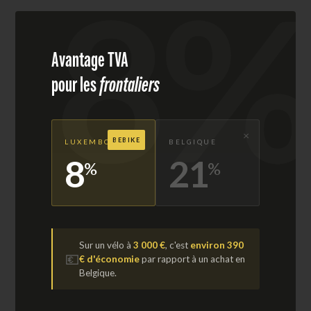
8%
Avantage TVA
pour les
frontaliers
×
BEBIKE
LUXEMBOURG
BELGIQUE
8
21
%
%
Sur un vélo à
3 000 €
, c'est
environ 390
💶
€ d'économie
par rapport à un achat en
Belgique.