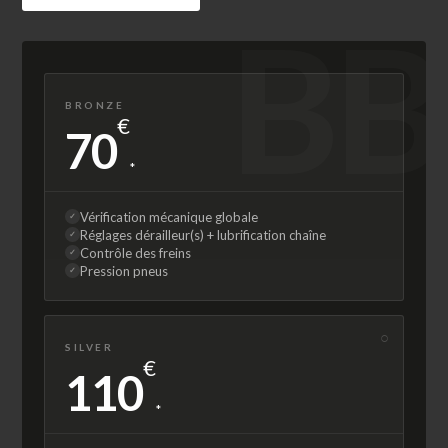
BB
BRONZE
€
70
*
Vérification mécanique globale
✓
Réglages dérailleur(s) + lubrification chaîne
✓
Contrôle des freins
✓
Pression pneus
✓
○
SILVER
€
110
*