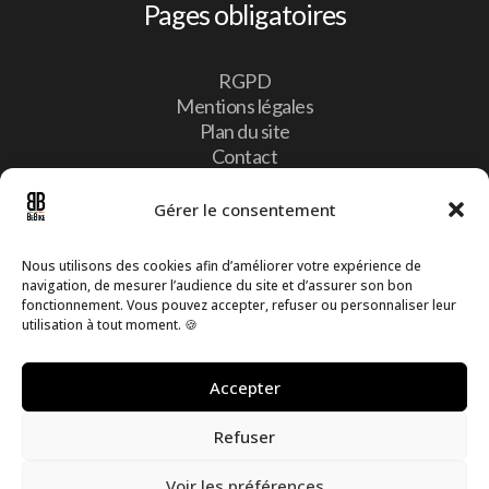
Pages obligatoires
RGPD
Mentions légales
Plan du site
Contact
Gérer le consentement
Contact
Nous utilisons des cookies afin d’améliorer votre expérience de
navigation, de mesurer l’audience du site et d’assurer son bon

10, Lotissement Vulcalux 8399 Windhof,
fonctionnement. Vous pouvez accepter, refuser ou personnaliser leur
Luxembourg
utilisation à tout moment. 🍪

info@bebike.lu

Accepter
+352 20 60 13 16
Refuser
Voir les préférences