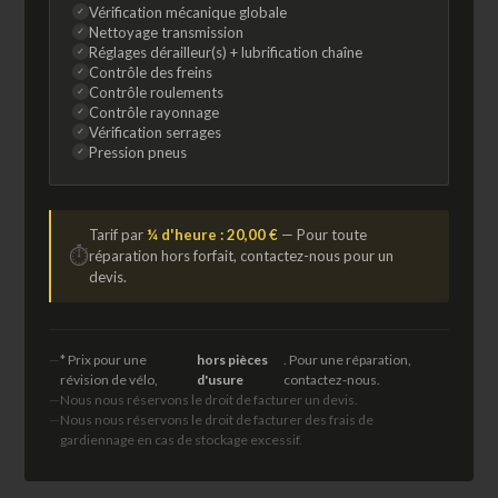
Vérification mécanique globale
✓
Nettoyage transmission
✓
Réglages dérailleur(s) + lubrification chaîne
✓
Contrôle des freins
✓
Contrôle roulements
✓
Contrôle rayonnage
✓
Vérification serrages
✓
Pression pneus
✓
Tarif par
¼ d'heure : 20,00 €
— Pour toute
⏱
réparation hors forfait, contactez-nous pour un
devis.
* Prix pour une
hors pièces
. Pour une réparation,
révision de vélo,
d'usure
contactez-nous.
Nous nous réservons le droit de facturer un devis.
Nous nous réservons le droit de facturer des frais de
gardiennage en cas de stockage excessif.