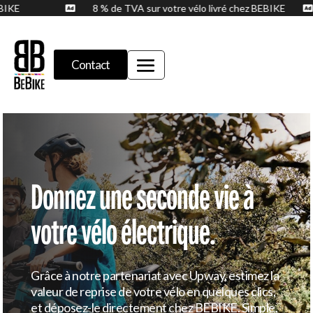
BEBIKE
8 % de TVA sur votre vélo livré chez BEBIKE

Contact
Donnez une seconde vie à
votre vélo électrique.
Grâce à notre partenariat avec Upway, estimez la
valeur de reprise de votre vélo en quelques clics,
et déposez-le directement chez BEBIKE. Simple,