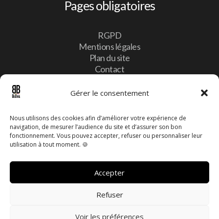
Pages obligatoires
RGPD
Mentions légales
Plan du site
Contact
Gérer le consentement
Contact
Nous utilisons des cookies afin d’améliorer votre expérience de
navigation, de mesurer l’audience du site et d’assurer son bon

10, Lotissement Vulcalux 8399 Windhof,
fonctionnement. Vous pouvez accepter, refuser ou personnaliser leur
Luxembourg
utilisation à tout moment. 🍪

info@bebike.lu

Accepter
+352 20 60 13 16
Refuser
Voir les préférences