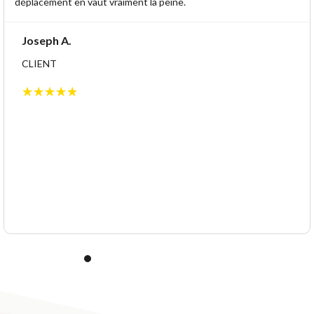
déplacement en vaut vraiment la peine.
Joseph A.
CLIENT
☆
☆
☆
☆
☆