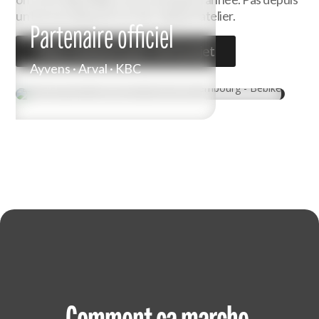
un bureau depuis le terrain, depuis l'atelier.
Partenaire officiel
Nous contacter pour votre projet
Ayvens · Arval · KBC