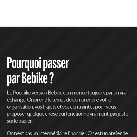
quotidiens.
trajets plus longs ou aux terrains
vallonnés du Luxembourg. Nous gérons
aussi l'entretien spécifique des moteurs
et batteries.
Pourquoi passer
par Bebike ?
Le Poolbike version Bebike commence toujours par un vrai
échange. On prend le temps de comprendre votre
organisation, vos trajets et vos contraintes pour vous
proposer quelque chose qui fonctionne vraiment pas juste
sur le papier.
On n'est pas un intermédiaire financier. On est un atelier de