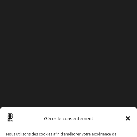
Catalogue Vélo
Poolbike
Leasing
Blog
Orbea
Canyon
RGPD
Mentions légales
Plan du site
Contact
Gérer le consentement
Nous utilisons des cookies afin d’améliorer votre expérience de