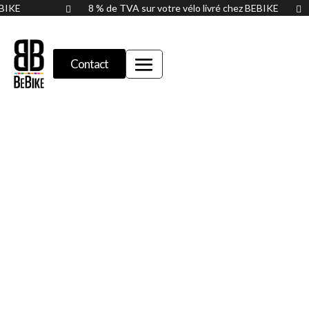
BEBIKE
8 % de TVA sur votre vélo livré chez BEBIKE


Contact
Orbea Orca M35i