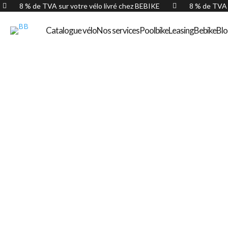
8 % de TVA sur votre vélo livré chez BEBIKE
8 % de TVA 


Catalogue vélo
Nos services
Poolbike
Leasing
Bebike
Bl
Orbea Alma M20