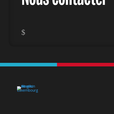
$
Catalog
Poolbik