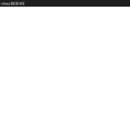
ré chez BEBIKE

Disponible au
magasin