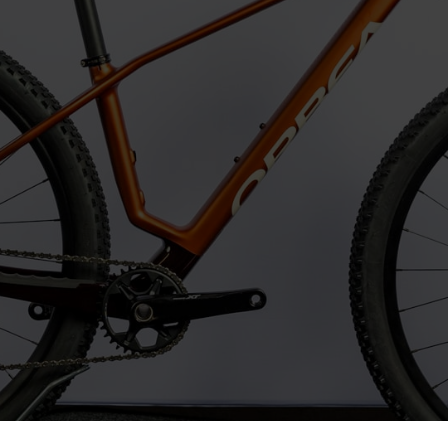
=
2 + 6