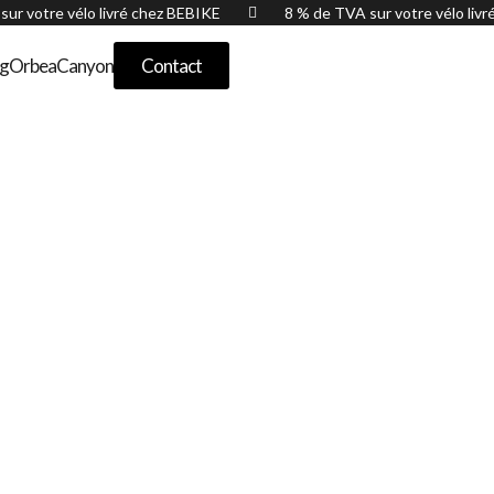
sur votre vélo livré chez BEBIKE
8 % de TVA sur votre vélo liv

og
Orbea
Canyon
Contact