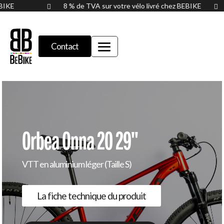
BEBIKE
8 % de TVA sur votre vélo livré chez BEBIKE


Contact
Orbea Onna 20 29''
VTT en aluminium léger (Taille S)
La fiche technique du produit