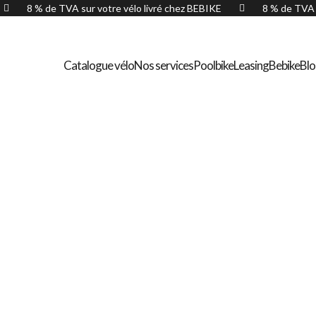
8 % de TVA sur votre vélo livré chez BEBIKE
8 % de TVA 


Catalogue vélo
Nos services
Poolbike
Leasing
Bebike
Bl
Orbea Ter