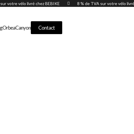
sur votre vélo livré chez BEBIKE
8 % de TVA sur votre vélo liv

og
Orbea
Canyon
Contact
ra Race