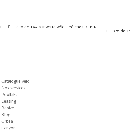
KE
8 % de TVA sur votre vélo livré chez BEBIKE

8 % de TV

Catalogue vélo
Nos services
Poolbike
Leasing
Bebike
Blog
Orbea
Canyon