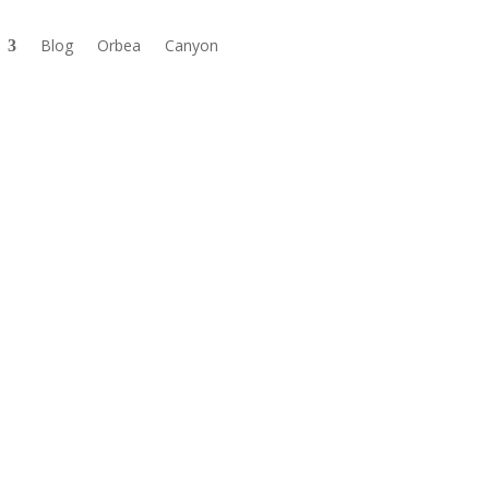
Blog
Orbea
Canyon

Disponible au
magasin