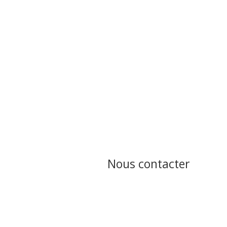
Un projet en tête ?
On se fera un plaisir de vo
Nous contacter