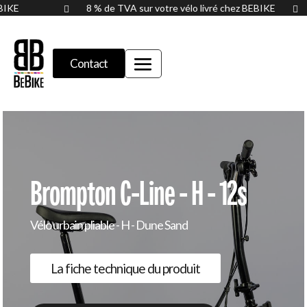
BEBIKE
8 % de TVA sur votre vélo livré chez BEBIKE


Contact
Brompton C-Line - H - 12s
Vélo urbain pliable - H - Dune Sand
La fiche technique du produit